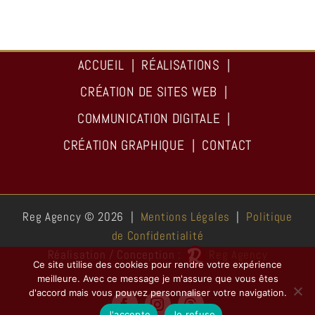
ACCUEIL
RÉALISATIONS
CRÉATION DE SITES WEB
COMMUNICATION DIGITALE
CRÉATION GRAPHIQUE
CONTACT
Reg Agency ©
2026 |
Mentions Légales
|
Politique
de Confidentialité
Réalisation / Conception :
Reg Agency
Ce site utilise des cookies pour rendre votre expérience
meilleure. Avec ce message je m'assure que vous êtes
d'accord mais vous pouvez personnaliser votre navigation.
Facebook
Instagram
Threads
J'accepte
Je refuse