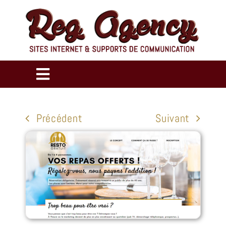
Passer
au
contenu
Toggle
Navigation
ACCUEIL
Précédent
Suivant
RÉALISATIONS
CRÉATION DE SITES INTERNET
COMMUNICATION DIGITALE