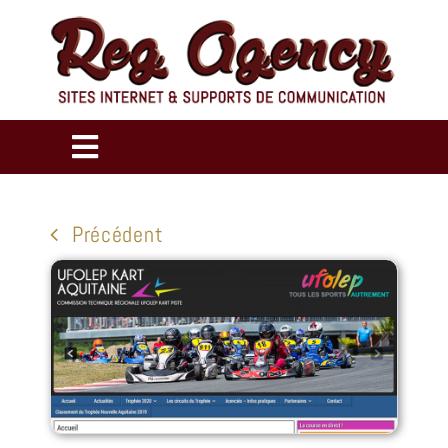
Passer
au
contenu
Toggle
Navigation
ACCUEIL
Précédent
RÉALISATIONS
CRÉATION DE SITES INTERNET
COMMUNICATION DIGITALE